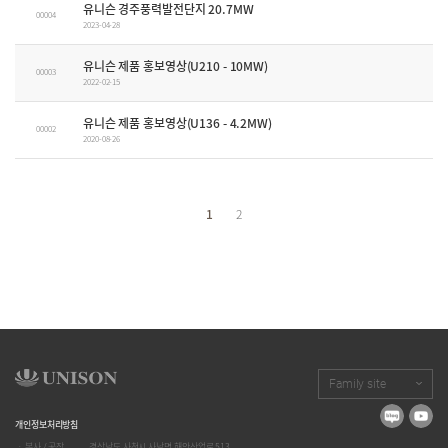
유니슨 경주풍력발전단지 20.7MW
00004
2023-04-28
유니슨 제품 홍보영상(U210 - 10MW)
00003
2022-02-15
유니슨 제품 홍보영상(U136 - 4.2MW)
00002
2020-08-26
1
2
Family site
개인정보처리방침
ㆍ 본사 / 공장
경상남도 사천시 사남면 해안산업로 513